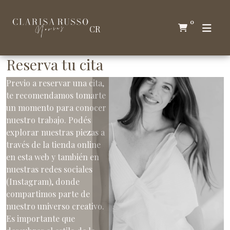
0
CR
Reserva tu cita
Previo a reservar una cita,
te recomendamos tomarte
un momento para conocer
nuestro trabajo. Podés
explorar nuestras piezas a
través de la tienda online
en esta web y también en
nuestras redes sociales
(Instagram), donde
compartimos parte de
nuestro universo creativo.
Es importante que