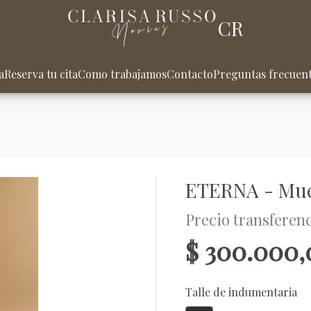
CR
a
Reserva tu cita
Como trabajamos
Contacto
Preguntas frecuen
ETERNA - Mue
Precio transferen
$ 300.000
Talle de indumentaria