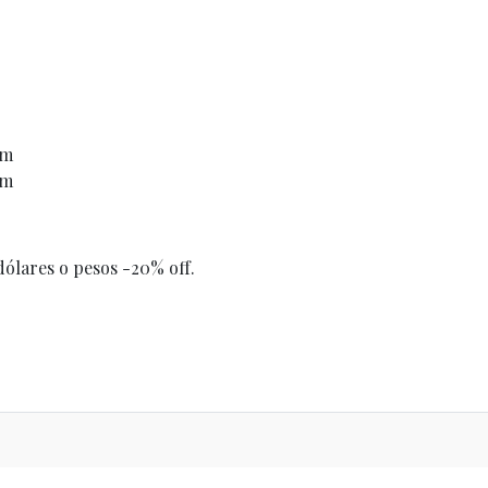
cm
cm
ólares o pesos -20% off.
s