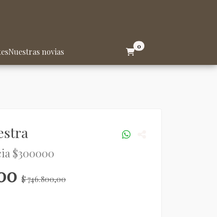
0
tes
Nuestras novias
stra
cia $300000
,00
$ 746.800,00