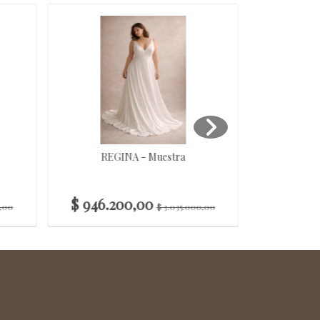
REGINA - Muestra
AL
$ 946.200,00
$ 94.
0,00
$ 3.035.000,00