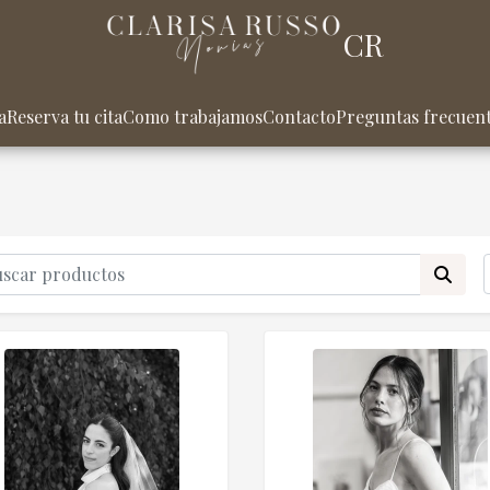
CR
a
Reserva tu cita
Como trabajamos
Contacto
Preguntas frecuen