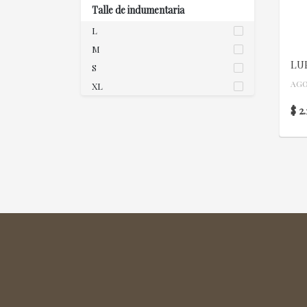
Talle de indumentaria
L
M
LU
S
AG
XL
$ 2