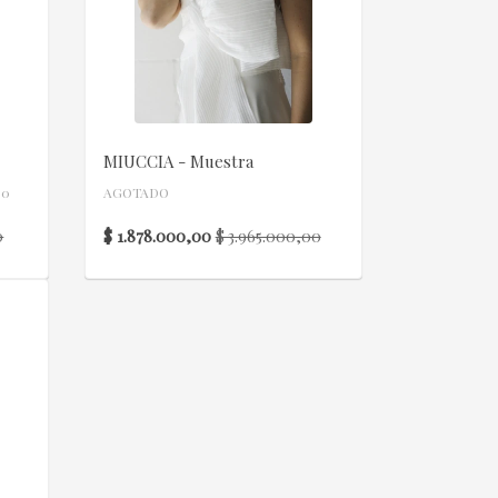
MIUCCIA - Muestra
00
AGOTADO
$ 1.878.000,00
0
$ 3.965.000,00